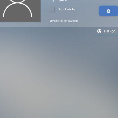
Beni Hatırla
Şifrenizi mi unuttunuz?